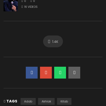
0
0
16 VIDEOS
65. TANDA ILMU YANG BERMANFAAT
ADMIN-KAJIAN
33.6K
765.7K
64. SUDAH BERMANFAATKAH ILMU ANDA?
ADMIN-KAJIAN
30.3K
888
1.4K
63. AMANAT ITU BERNAMA ILMU
ADMIN-KAJIAN
23.1K
669
62. SEBUAH AMANAT
ADMIN-KAJIAN
35.4K
1K
TAGS
Adab
Akhlak
Kitab
60. TAK ADA YANG LUPUT