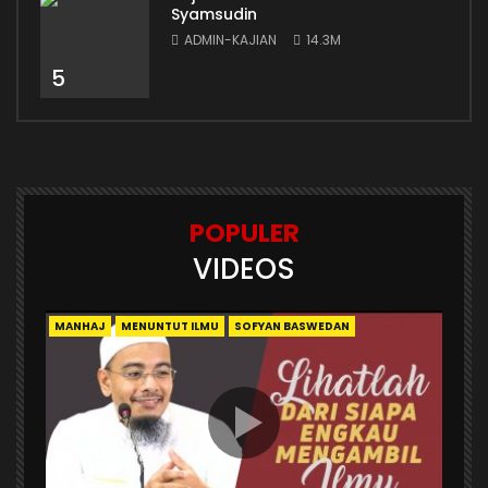
Syamsudin
ADMIN-KAJIAN
14.3M
5
POPULER
VIDEOS
MANHAJ
MENUNTUT ILMU
SOFYAN BASWEDAN