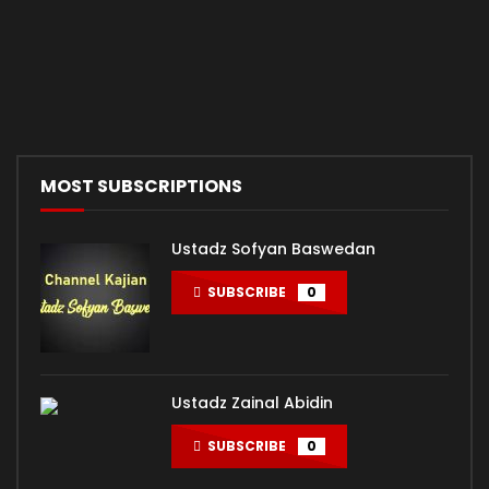
01. BAGAIMANA MEREKA BELAJAR? – Ustadz Muhammad
Nuzul Dzikri
ADMIN-KAJIAN
399.1K
8.2K
MOST SUBSCRIPTIONS
Ustadz Sofyan Baswedan
SUBSCRIBE
0
Ustadz Zainal Abidin
SUBSCRIBE
0