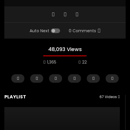
Auto Next
0 Comments
48,093 Views
1,365
22
CERAMAH SINGKAT
TAZKIYATUN-NUFUS
CERAMAH SINGKAT
PLAYLIST
67 Videos
USTADZ MUHAMMAD NUZUL DZIKRI
USTADZ MUHAMMAD NUZUL 
02:30
01:19