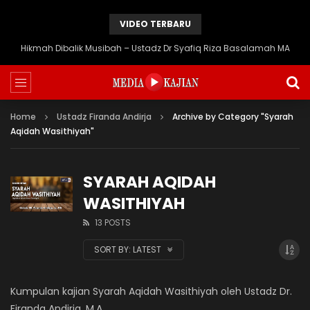
VIDEO TERBARU
Hikmah Dibalik Musibah – Ustadz Dr Syafiq Riza Basalamah MA
Home
Ustadz Firanda Andirja
Archive by Category "Syarah
Aqidah Wasithiyah"
SYARAH AQIDAH
WASITHIYAH
13 POSTS
SORT BY:
LATEST
Kumpulan kajian Syarah Aqidah Wasithiyah oleh Ustadz Dr.
Firanda Andirja, M.A.