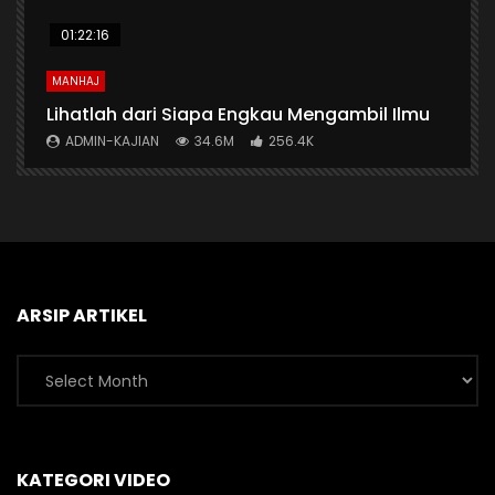
01:22:16
MANHAJ
A
n
Lihatlah dari Siapa Engkau Mengambil Ilmu
A
ADMIN-KAJIAN
34.6M
256.4K
ARSIP ARTIKEL
Arsip
Artikel
KATEGORI VIDEO