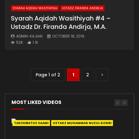
SYARAH AQIDAH WASITHIYAH
USTADZ FIRANDA ANDIRJA
Syarah Aqidah Wasithiyah #4 –
Ustadz Dr. Firanda Andirja, M.A.
ADMIN-KAJIAN
OCTOBER 18, 2019
52K
1.1K
Page 1 of 2
1
2
MOST LIKED VIDEOS
TADZKIRATUS SAAMI
ADAB
MANHAJ
AKHLAK
AKHLAK
AKHLAK
FIRANDA ANDIRJA
MENUNTUT ILMU
YAZID JAWAS
USTADZ MUHAMMAD NUZUL DZIKRI
SURGA
SOFYAN BASWEDAN