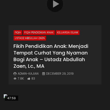
FIQIH
FIQIH PENDIDIKAN ANAK
KELUARGA ISLAM
USTADZ ABDULLAH ZAEN
Fikih Pendidikan Anak: Menjadi
Tempat Curhat Yang Nyaman
Bagi Anak – Ustadz Abdullah
Zaen, Lc., MA
ADMIN-KAJIAN
DECEMBER 29, 2019
7.8K
83
47:59