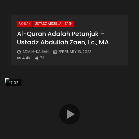
AKHLAK
USTADZ ABDULLAH ZAEN
Al-Quran Adalah Petunjuk –
Ustadz Abdullah Zaen, Lc., MA
ADMIN-KAJIAN
FEBRUARY 13, 2023
4.4K
73
17:02