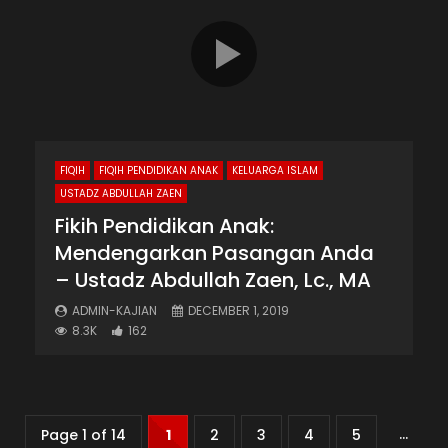
FIQIH
FIQIH PENDIDIKAN ANAK
KELUARGA ISLAM
USTADZ ABDULLAH ZAEN
Fikih Pendidikan Anak:
Mendengarkan Pasangan Anda
– Ustadz Abdullah Zaen, Lc., MA
ADMIN-KAJIAN
DECEMBER 1, 2019
8.3K
162
...
Page 1 of 14
1
2
3
4
5