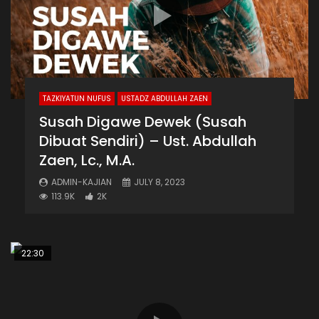
TAZKIYATUN NUFUS
USTADZ ABDULLAH ZAEN
Susah Digawe Dewek (Susah
Dibuat Sendiri) – Ust. Abdullah
Zaen, Lc., M.A.
ADMIN-KAJIAN
JULY 8, 2023
113.9K
2K
22:30