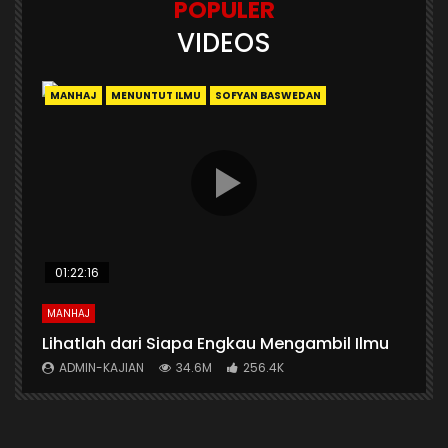
POPULER
VIDEOS
MANHAJ
MENUNTUT ILMU
SOFYAN BASWEDAN
01:22:16
MANHAJ
A
n
Lihatlah dari Siapa Engkau Mengambil Ilmu
A
ADMIN-KAJIAN
34.6M
256.4K