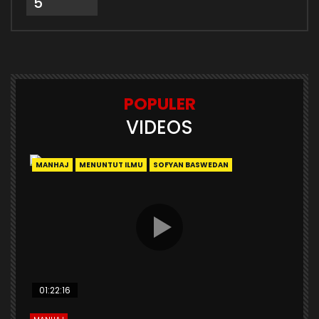
5
POPULER
VIDEOS
MANHAJ
MENUNTUT ILMU
SOFYAN BASWEDAN
01:22:16