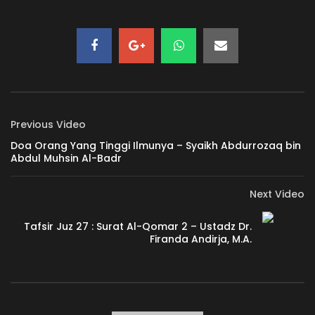
64. SUDAH BERMANFAATKAH ILMU ANDA?
ADMIN-KAJIAN
30.3K
888
63. AMANAT ITU BERNAMA ILMU
ADMIN-KAJIAN
23.1K
669
Previous Video
Doa Orang Yang Tinggi Ilmunya – Syaikh Abdurrozaq bin
Abdul Muhsin Al-Badr
62. SEBUAH AMANAT
ADMIN-KAJIAN
35.4K
1K
Next Video
Tafsir Juz 27 : Surat Al-Qomar 2 – Ustadz Dr.
60. TAK ADA YANG LUPUT
Firanda Andirja, M.A.
ADMIN-KAJIAN
37.1K
1K
59. MENUMBUHKAN MUROQOBATULLAH
ADMIN-KAJIAN
42.3K
1.2K
58. MERASA DIAWASI