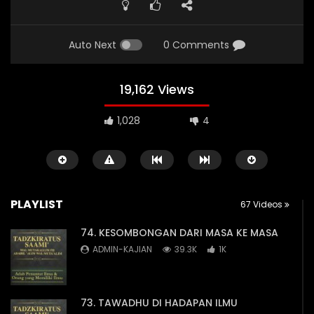
Auto Next
0 Comments
19,162 Views
1,028
4
CERAMAH SINGKAT
JUM'
PLAYLIST
67 Videos
74. KESOMBONGAN DARI MASA KE MASA
ADMIN-KAJIAN
39.3K
1K
02:42
01:31
Keutamaan Hari Arafah – Ustadz
Keutamaan Shalawat 
73. TAWADHU DI HADAPAN ILMU
Ahmad Zainuddin, Lc. – 5 Menit
Jumat