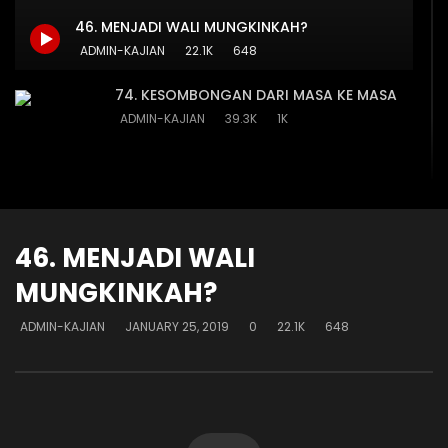
JIKA DOSA MEMILIKI AROMA
SEMUANYA MERENDAH D
46. MENJADI WALI MUNGKINKAH?
ADMIN-KAJIAN
DECEMBER 29, 2019
ADMIN-KAJIAN
DECEMBE
ADMIN-KAJIAN
22.1K
648
15.7K
592
13.2K
544
74. KESOMBONGAN DARI MASA KE MASA
ADMIN-KAJIAN
39.3K
1K
73. TAWADHU DI HADAPAN ILMU
ADMIN-KAJIAN
23.2K
667
46. MENJADI WALI
MUNGKINKAH?
69. KERENDAHAN HATI
ADMIN-KAJIAN
88.5K
2K
ADMIN-KAJIAN
JANUARY 25, 2019
0
22.1K
648
67. WIBAWA & KEANGGUNAN
ADMIN-KAJIAN
48.1K
1.4K