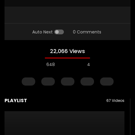
Auto Next
0 Comments
22,066 Views
648
4
CERAMAH SINGKAT
TAZKIYATUN-NUFUS
CERAMAH SINGKAT
PLAYLIST
67 Videos
USTADZ MUHAMMAD NUZUL DZIKRI
USTADZ MUHAMMAD NUZUL 
02:30
01:19