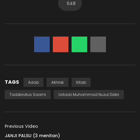
648
66. SEBUAH KETENANGAN
ADMIN-KAJIAN
419.1K
8.4K
65. TANDA ILMU YANG BERMANFAAT
ADMIN-KAJIAN
33.6K
765.7K
64. SUDAH BERMANFAATKAH ILMU ANDA?
TAGS
Adab
Akhlak
Kitab
ADMIN-KAJIAN
30.3K
888
Tadzkiratus Saami
Ustadz Muhammad Nuzul Dzikri
63. AMANAT ITU BERNAMA ILMU
ADMIN-KAJIAN
23.1K
669
Previous Video
JANJI PALSU (3 menitan)
62. SEBUAH AMANAT