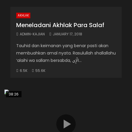
AKHLAK
Meneladani Akhlak Para Salaf
ADMIN-KAJIAN
JANUARY 17, 2018
Tauhid dan keimanan yang benar pasti akan
membuahkan amal nyata. Rasulullah shallallahu
‘alaihi wa sallam bersabda, الْإِي...
6.5K
55.6K
38:26