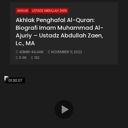
AKHLAK
USTADZ ABDULLAH ZAEN
Akhlak Penghafal Al-Quran:
Biografi Imam Muhammad Al-
Ajuriy – Ustadz Abdullah Zaen,
Lc., MA
ADMIN-KAJIAN
NOVEMBER 11, 2022
5.9K
132
01:30:07