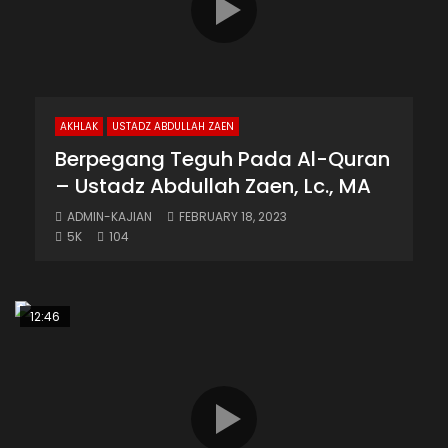
AKHLAK
USTADZ ABDULLAH ZAEN
Berpegang Teguh Pada Al-Quran
– Ustadz Abdullah Zaen, Lc., MA
ADMIN-KAJIAN
FEBRUARY 18, 2023
5K
104
12:46