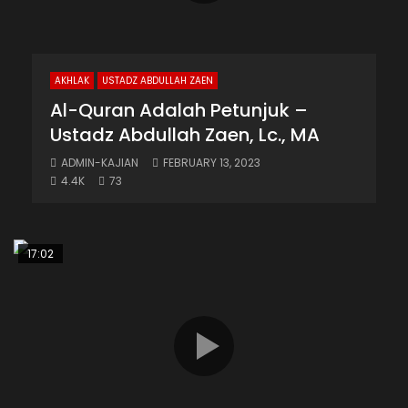
AKHLAK
USTADZ ABDULLAH ZAEN
Al-Quran Adalah Petunjuk –
Ustadz Abdullah Zaen, Lc., MA
ADMIN-KAJIAN
FEBRUARY 13, 2023
4.4K
73
17:02