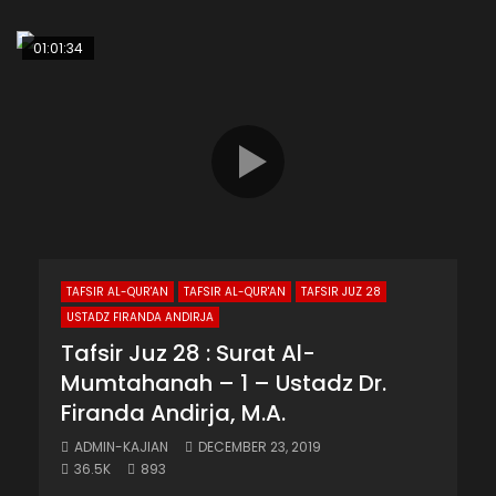
01:01:34
TAFSIR AL-QUR'AN
TAFSIR AL-QUR'AN
TAFSIR JUZ 28
USTADZ FIRANDA ANDIRJA
Tafsir Juz 28 : Surat Al-
Mumtahanah – 1 – Ustadz Dr.
Firanda Andirja, M.A.
ADMIN-KAJIAN
DECEMBER 23, 2019
36.5K
893