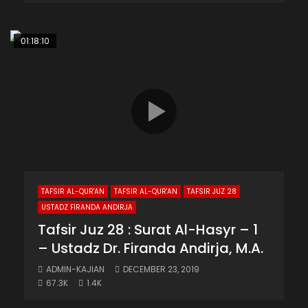
01:18:10
TAFSIR AL-QUR'AN
TAFSIR AL-QUR'AN
TAFSIR JUZ 28
USTADZ FIRANDA ANDIRJA
Tafsir Juz 28 : Surat Al-Hasyr – 1
– Ustadz Dr. Firanda Andirja, M.A.
ADMIN-KAJIAN
DECEMBER 23, 2019
67.3K
1.4K