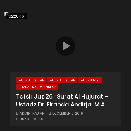
02:26:46
TAFSIR AL-QUR'AN
TAFSIR AL-QUR'AN
TAFSIR JUZ 26
USTADZ FIRANDA ANDIRJA
Tafsir Juz 26 : Surat Al Hujurat –
Ustadz Dr. Firanda Andirja, M.A.
ADMIN-KAJIAN
DECEMBER 6, 2019
118.5K
1.8K