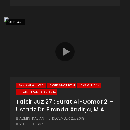
01:19:47
TAFSIR AL-QUR'AN
TAFSIR AL-QUR'AN
TAFSIR JUZ 27
USTADZ FIRANDA ANDIRJA
Tafsir Juz 27 : Surat Al-Qomar 2 –
Ustadz Dr. Firanda Andirja, M.A.
ADMIN-KAJIAN
DECEMBER 25, 2019
29.3K
667