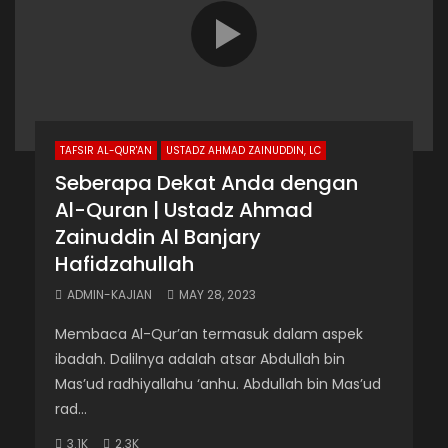
TAFSIR AL-QUR'AN
USTADZ AHMAD ZAINUDDIN, LC
Seberapa Dekat Anda dengan
Al-Quran | Ustadz Ahmad
Zainuddin Al Banjary
Hafidzahullah
ADMIN-KAJIAN
MAY 28, 2023
Membaca Al-Qur’an termasuk dalam aspek
ibadah. Dalilnya adalah atsar Abdullah bin
Mas’ud radhiyallahu ‘anhu. Abdullah bin Mas’ud
rad...
3.1K
2.3K