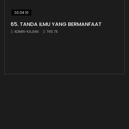
02:04:10
38:
65. TANDA ILMU YANG BERMANFAAT
Ada
ADMIN-KAJIAN
765.7K
AD
Adab
untu
yang