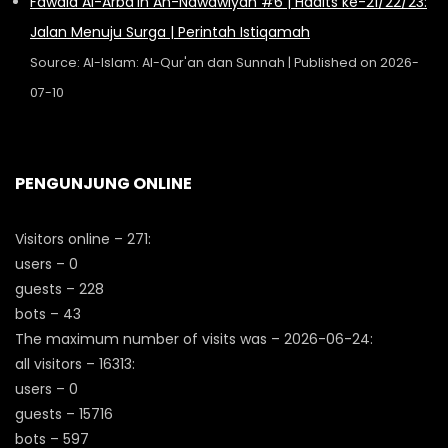
Fawaid Al-Arba'in An-Nawawiyah #6 | Hadits ke-21/22/23:
Jalan Menuju Surga | Perintah Istiqamah
Source: Al-Islam: Al-Qur'an dan Sunnah
Published on 2026-
07-10
PENGUNJUNG ONLINE
Visitors online – 271:
users – 0
guests – 228
bots – 43
The maximum number of visits was – 2026-06-24:
all visitors – 16313:
users – 0
guests – 15716
bots – 597