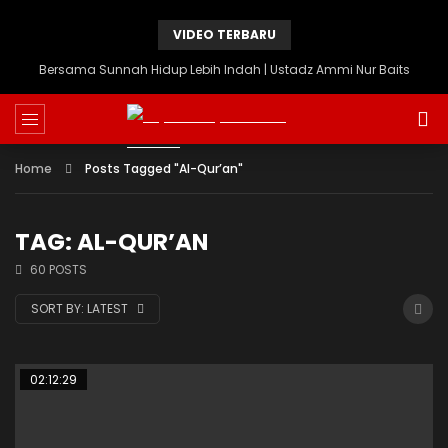
VIDEO TERBARU
Bersama Sunnah Hidup Lebih Indah | Ustadz Ammi Nur Baits
Home
Posts Tagged "Al-Qur’an"
TAG: AL-QUR’AN
60 POSTS
SORT BY:
LATEST
02:12:29