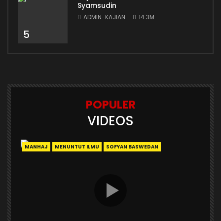
Syamsudin
ADMIN-KAJIAN
14.3M
5
POPULER
VIDEOS
MANHAJ
MENUNTUT ILMU
SOFYAN BASWEDAN