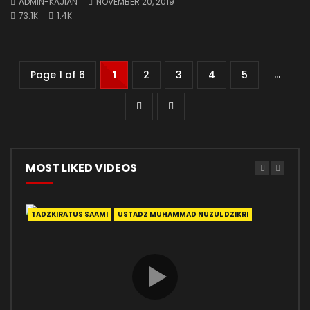
ADMIN-KAJIAN
NOVEMBER 20, 2019
73.1K
1.4K
...
Page 1 of 6
1
2
3
4
5
MOST LIKED VIDEOS
TADZKIRATUS SAAMI
USTADZ MUHAMMAD NUZUL DZIKRI
ADA