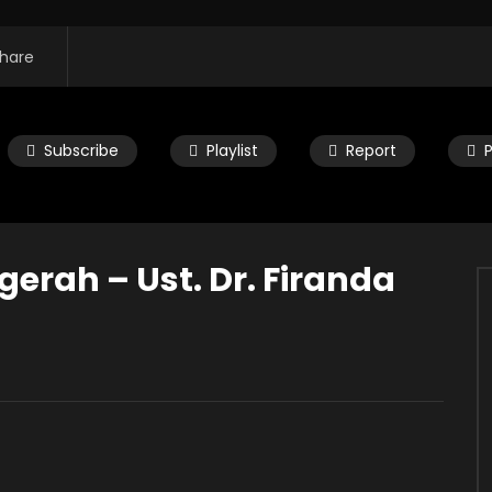
hare
Subscribe
Playlist
Report
INGKAT
JUM'AT
SHALAWAT
CERAMAH SINGKAT
FIRANDA ANDIRJA
erah – Ust. Dr. Firanda
06:09
n Shalawat di Hari
Pentingnya Akhlak Mulia – Ustad
Dr. Firanda Andirja, M.A.
JIAN
JUNE 15, 2023
ADMIN-KAJIAN
JULY 29, 2022
1.2K
40.9K
1.7K