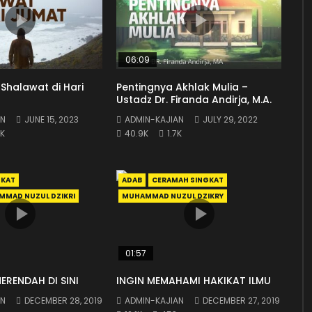
06:09
halawat di Hari
Pentingnya Akhlak Mulia –
Ustadz Dr. Firanda Andirja, M.A.
AN
JUNE 15, 2023
ADMIN-KAJIAN
JULY 29, 2022
2K
40.9K
1.7K
GKAT
ADAB
CERAMAH SINGKAT
MAD NUZUL DZIKRI
MUHAMMAD NUZUL DZIKRY
01:57
RENDAH DI SINI
INGIN MEMAHAMI HAKIKAT ILMU
AN
DECEMBER 28, 2019
ADMIN-KAJIAN
DECEMBER 27, 2019