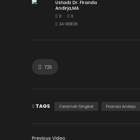
Ustadz Dr. Firanda
Andirja,MA
0
0
24 VIDEOS
725
TAGS
Ceramah Singkat
Firanda Andirja
Previous Video