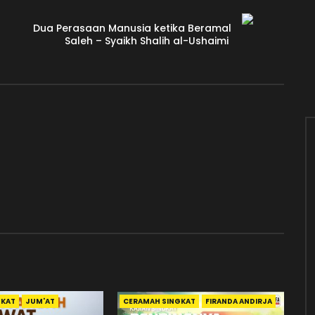
Dua Perasaan Manusia ketika Beramal
Saleh – Syaikh Shalih al-Ushaimi
GKAT
JUM'AT
CERAMAH SINGKAT
FIRANDA ANDIRJA