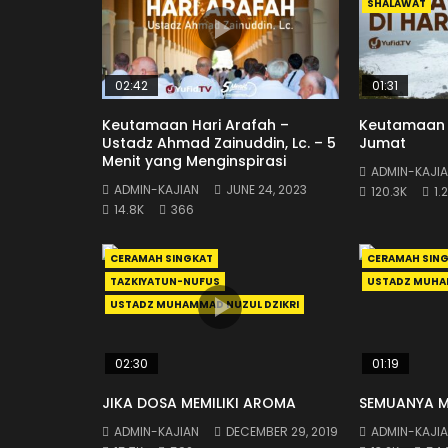
SHALAWAT
02:42
01:31
Keutamaan Hari Arafah –
Keutamaan S
Ustadz Ahmad Zainuddin, Lc. – 5
Jumat
Menit yang Menginspirasi
ADMIN-KAJI
ADMIN-KAJIAN
JUNE 24, 2023
120.3K
1.
14.8K
366
CERAMAH SINGKAT
CERAMAH SIN
TAZKIYATUN-NUFUS
USTADZ MUHAM
USTADZ MUHAMMAD NUZUL DZIKRI
02:30
01:19
JIKA DOSA MEMILIKI AROMA
SEMUANYA ME
ADMIN-KAJIAN
DECEMBER 29, 2019
ADMIN-KAJI