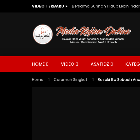
VIDEO TERBARU
Bersama Sunnah Hidup Lebih Indah
HOME
VIDEO
ASATIDZ
KATEG
Home
Ceramah Singkat
Rezeki Itu Sebuah Anug
CERAMAH SINGKAT
AQIDAH
MAN
CERAM
02:42
01:31