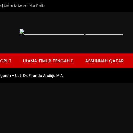
 | Ustadz Ammi Nur Baits
ORI
ULAMA TIMUR TENGAH
ASSUNNAH QATAR
erah – Ust. Dr. Firanda Andirja M.A
HAJ
TAFSIR AL-QUR’AN
FIQIH
TARIKH
MUAMALAH
AH SINGKAT
JUM'AT
SHALAWAT
CERAMAH SINGKAT
FIRANDA ANDIRJ
02:41