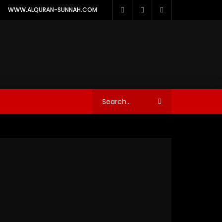
WWW.ALQURAN-SUNNAH.COM
TAZKIYATUN NUFUS
KELUARGA ISLAM
A
CERAMAH SINGKAT
FIRANDA ANDIRJA
06:09