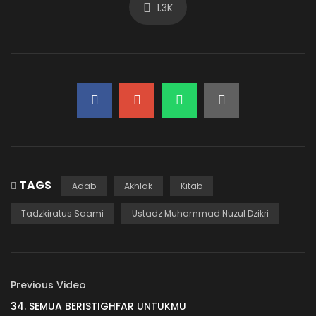
1.3K
66. SEBUAH KETENANGAN
ADMIN-KAJIAN
419.2K
8.4K
65. TANDA ILMU YANG BERMANFAAT
ADMIN-KAJIAN
33.6K
765.7K
64. SUDAH BERMANFAATKAH ILMU ANDA?
TAGS
Adab
Akhlak
Kitab
ADMIN-KAJIAN
30.3K
888
Tadzkiratus Saami
Ustadz Muhammad Nuzul Dzikri
63. AMANAT ITU BERNAMA ILMU
ADMIN-KAJIAN
23.1K
669
Previous Video
34. SEMUA BERISTIGHFAR UNTUKMU
62. SEBUAH AMANAT