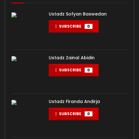
02. ILMU & ADAB – Ustadz Muhammad Nuzul Dzikri
ADMIN-KAJIAN
298.9K
6.2K
Ustadz Sofyan Baswedan
01. BAGAIMANA MEREKA BELAJAR? – Ustadz Muhammad
Nuzul Dzikri
SUBSCRIBE
0
ADMIN-KAJIAN
399.2K
8.2K
Ustadz Zainal Abidin
SUBSCRIBE
0
Ustadz Firanda Andirja
SUBSCRIBE
0