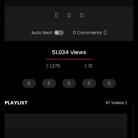
Auto Next
0 Comments
51,034 Views
1,270
13
CERAMAH SINGKAT
TAZKIYATUN-NUFUS
CERAMAH SINGKAT
PLAYLIST
67 Videos
USTADZ MUHAMMAD NUZUL DZIKRI
USTADZ MUHAMMAD NUZUL 
02:30
01:19