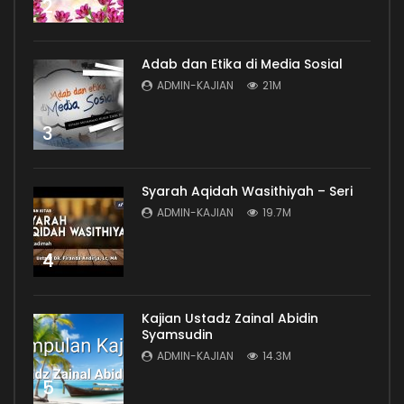
2
Adab dan Etika di Media Sosial
ADMIN-KAJIAN
21M
3
Syarah Aqidah Wasithiyah – Seri
ADMIN-KAJIAN
19.7M
4
Kajian Ustadz Zainal Abidin
Syamsudin
ADMIN-KAJIAN
14.3M
5