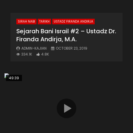
SIRAH NABI
TARIKH
USTADZ FIRANDA ANDIRJA
Sejarah Bani Israil #2 – Ustadz Dr.
Firanda Andirja, M.A.
ADMIN-KAJIAN
OCTOBER 23, 2019
334.1K
4.8K
49:39