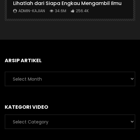
n
Lihatlah dari Siapa Engkau Mengambil Ilmu
A
ADMIN-KAJIAN
34.6M
256.4K
ARSIP ARTIKEL
Arsip
Artikel
KATEGORI VIDEO
Kategori
Video