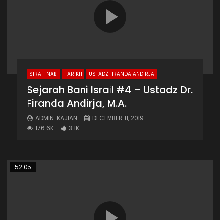
SIRAH NABI
TARIKH
USTADZ FIRANDA ANDIRJA
Sejarah Bani Israil #4 – Ustadz Dr.
Firanda Andirja, M.A.
ADMIN-KAJIAN
DECEMBER 11, 2019
176.6K
3.1K
52:05