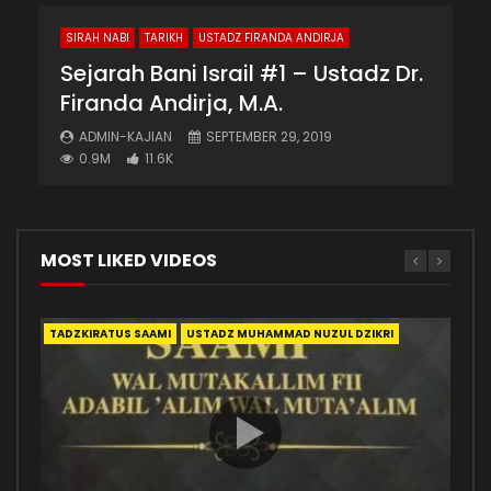
SIRAH NABI
TARIKH
USTADZ FIRANDA ANDIRJA
Sejarah Bani Israil #1 – Ustadz Dr.
Firanda Andirja, M.A.
ADMIN-KAJIAN
SEPTEMBER 29, 2019
0.9M
11.6K
MOST LIKED VIDEOS
TADZKIRATUS SAAMI
ADAB
MANHAJ
AKHLAK
AKHLAK
AKHLAK
FIRANDA ANDIRJA
MENUNTUT ILMU
YAZID JAWAS
USTADZ MUHAMMAD NUZUL DZIKRI
SURGA
SOFYAN BASWEDAN