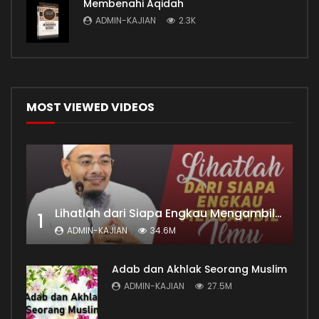
Membenahi Aqidah
ADMIN-KAJIAN
2.3K
MOST VIEWED VIDEOS
Lihatlah dari Siapa Engkau Mengambil Ilmu
1
ADMIN-KAJIAN
34.6M
Adab dan Akhlak Seorang Muslim
ADMIN-KAJIAN
27.5M