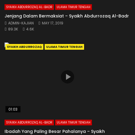
SYAIKH ABDURROZAQ AL-BADR
ULAMA TIMUR TENGAH
Jenjang Dalam Bermaksiat – Syaikh Abdurrozaq Al-Badr
ADMIN-KAJIAN
MAY 17, 2019
89.3K
4.6K
SYAIKH ABDURROZAQ
ULAMA TIMUR TENGAH
01:03
SYAIKH ABDURROZAQ AL-BADR
ULAMA TIMUR TENGAH
Ibadah Yang Paling Besar Pahalanya – Syaikh