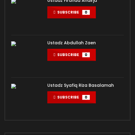
Ustadz Firanda Andirja
SUBSCRIBE
0
Ustadz Abdullah Zaen
SUBSCRIBE
0
Ustadz Syafiq Riza Basalamah
SUBSCRIBE
0