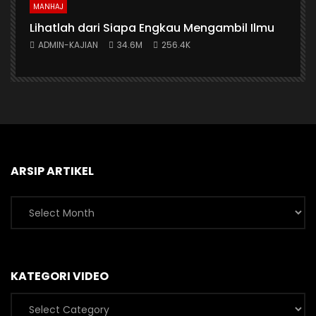
MANHAJ
Lihatlah dari Siapa Engkau Mengambil Ilmu
ADMIN-KAJIAN
34.6M
256.4K
ARSIP ARTIKEL
Arsip
Artikel
KATEGORI VIDEO
Kategori