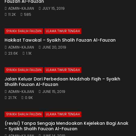
Fauzan Al-Fauzan
ADMIN-KAJIAN
JULY 15, 2019
11.2K
585
SYAIKH SHALIH FAUZAN
ULAMA TIMUR TENGAH
Hakikat Tawakal – Syaikh Shalih Fauzan Al-Fauzan
ADMIN-KAJIAN
JUNE 20, 2019
23.6K
1.1K
SYAIKH SHALIH FAUZAN
ULAMA TIMUR TENGAH
Jalan Keluar Dari Perbedaan Madzhab Fiqih – Syaikh
Shalih Fauzan Al-Fauzan
ADMIN-KAJIAN
JUNE 15, 2019
21.7K
0.9K
SYAIKH SHALIH FAUZAN
ULAMA TIMUR TENGAH
(revisi) Tanpa Sengaja Mendoakan Kejelekan Bagi Anak
– Syaikh Shalih Fauzan Al-Fauzan
ADMIN-KAJIAN
JUNE 14, 2019