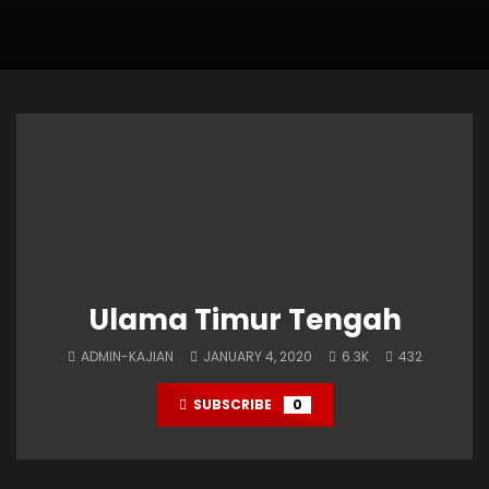
Ulama Timur Tengah
ADMIN-KAJIAN
JANUARY 4, 2020
6.3K
432
SUBSCRIBE
0