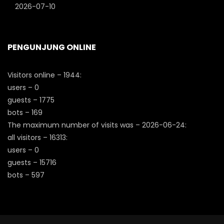
2026-07-10
PENGUNJUNG ONLINE
Visitors online – 1944:
users – 0
guests – 1775
bots – 169
The maximum number of visits was – 2026-06-24:
all visitors – 16313:
users – 0
guests – 15716
bots – 597