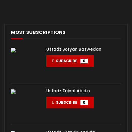
MOST SUBSCRIPTIONS
Ustadz Sofyan Baswedan
SUBSCRIBE
0
Ustadz Zainal Abidin
SUBSCRIBE
0