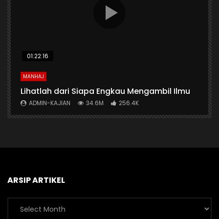
01:22:16
MANHAJ
A
n
Lihatlah dari Siapa Engkau Mengambil Ilmu
A
ADMIN-KAJIAN
34.6M
256.4K
ARSIP ARTIKEL
Arsip
Artikel