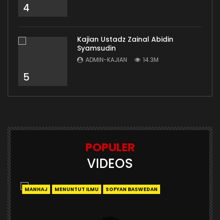
4
Kajian Ustadz Zainal Abidin
Syamsudin
ADMIN-KAJIAN
14.3M
5
POPULER
VIDEOS
MANHAJ
MENUNTUT ILMU
SOFYAN BASWEDAN