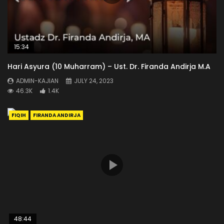
15:34
Hari Asyura (10 Muharram) – Ust. Dr. Firanda Andirja M.A
ADMIN-KAJIAN
JULY 24, 2023
46.3K
1.4K
FIQIH
FIRANDA ANDIRJA
48:44