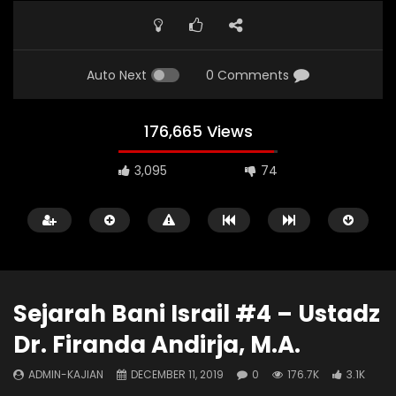
Auto Next
0 Comments
176,665 Views
3,095
74
FIRANDA ANDIRJA
FIQIH
FIRANDA ANDIRJA
Sejarah Bani Israil #4 – Ustadz
Dr. Firanda Andirja, M.A.
15:34
48:44
ADMIN-KAJIAN
DECEMBER 11, 2019
0
176.7K
3.1K
Hari Asyura (10 Muharram) – Ust.
Ada Apa dengan Bul