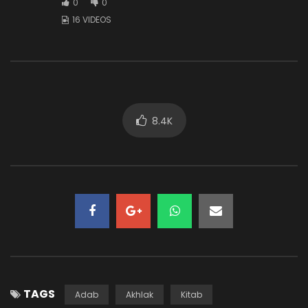
0
0
16 VIDEOS
65. TANDA ILMU YANG BERMANFAAT
ADMIN-KAJIAN
33.6K
765.7K
64. SUDAH BERMANFAATKAH ILMU ANDA?
ADMIN-KAJIAN
30.3K
888
8.4K
63. AMANAT ITU BERNAMA ILMU
ADMIN-KAJIAN
23.1K
669
62. SEBUAH AMANAT
ADMIN-KAJIAN
35.4K
1K
TAGS
Adab
Akhlak
Kitab
60. TAK ADA YANG LUPUT