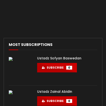
01. BAGAIMANA MEREKA BELAJAR? – Ustadz Muhammad
Nuzul Dzikri
ADMIN-KAJIAN
399.1K
8.2K
MOST SUBSCRIPTIONS
Ustadz Sofyan Baswedan
SUBSCRIBE
0
Ustadz Zainal Abidin
SUBSCRIBE
0