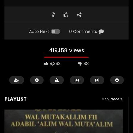
Auto Next
0 Comments
419,158 Views
8,393
88
CERAMAH SINGKAT
TAZKIYATUN-NUFUS
CERAMAH SINGKAT
PLAYLIST
67 Videos
USTADZ MUHAMMAD NUZUL DZIKRI
USTADZ MUHAMMAD NUZUL 
02:30
01:19