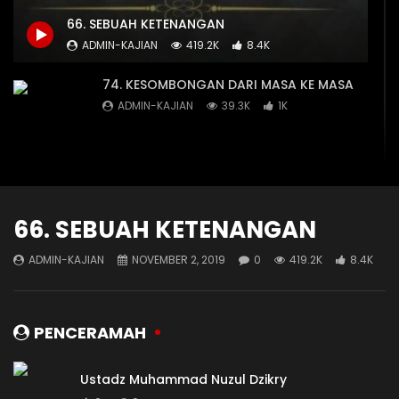
JIKA DOSA MEMILIKI AROMA
SEMUANYA MERENDAH D
66. SEBUAH KETENANGAN
ADMIN-KAJIAN
DECEMBER 29, 2019
ADMIN-KAJIAN
DEC
ADMIN-KAJIAN
419.2K
8.4K
15.7K
592
13.2K
544
74. KESOMBONGAN DARI MASA KE MASA
ADMIN-KAJIAN
39.3K
1K
73. TAWADHU DI HADAPAN ILMU
ADMIN-KAJIAN
23.2K
667
66. SEBUAH KETENANGAN
ADMIN-KAJIAN
NOVEMBER 2, 2019
0
419.2K
8.4K
69. KERENDAHAN HATI
ADMIN-KAJIAN
88.5K
2K
PENCERAMAH
67. WIBAWA & KEANGGUNAN
ADMIN-KAJIAN
48.1K
1.4K
Ustadz Muhammad Nuzul Dzikry