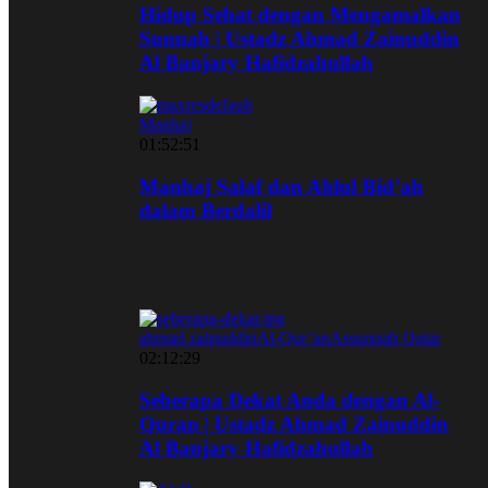
Hidup Sehat dengan Mengamalkan
Sunnah | Ustadz Ahmad Zainuddin
Al Banjary Hafidzahullah
Manhaj
01:52:51
Manhaj Salaf dan Ahlul Bid’ah
dalam Berdalil
ahmad zainuddin
Al-Qur’an
Assunnah Qatar
02:12:29
Seberapa Dekat Anda dengan Al-
Quran | Ustadz Ahmad Zainuddin
Al Banjary Hafidzahullah