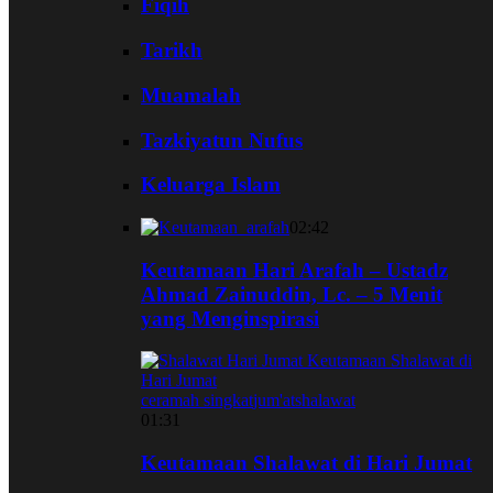
Fiqih
Tarikh
Muamalah
Tazkiyatun Nufus
Keluarga Islam
02:42
Keutamaan Hari Arafah – Ustadz
Ahmad Zainuddin, Lc. – 5 Menit
yang Menginspirasi
ceramah singkat
jum'at
shalawat
01:31
Keutamaan Shalawat di Hari Jumat