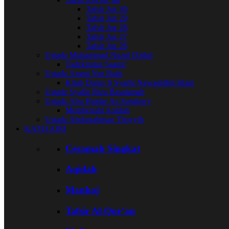
Tafsir Juz 30
Tafsir Juz 29
Tafsir Juz 28
Tafsir Juz 27
Tafsir Juz 26
Ustadz Muhammad Nuzul Dzikri
Tadzkiratus Saami’
Ustadz Ammi Nur Baits
Kitab Durus fi Syarhi Nawaqidhil Islam
Ustadz Syafiq Riza Basalamah
Ustadz Abu Haidar As-Sundawy
Membenahi Aqidah
Ustadz Abdurrahman Thoyyib
KATEGORI
Ceramah Singkat
Aqidah
Manhaj
Tafsir Al-Qur’an