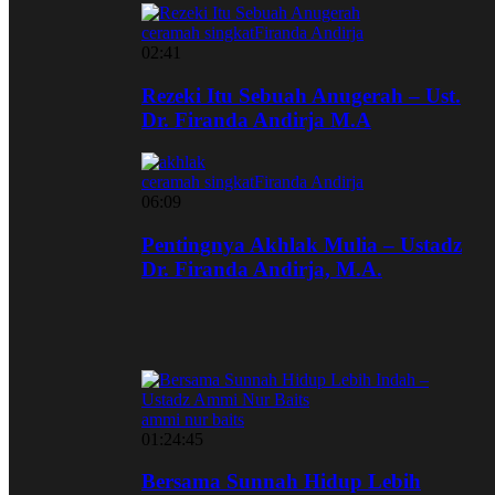
ceramah singkat
Firanda Andirja
02:41
Rezeki Itu Sebuah Anugerah – Ust.
Dr. Firanda Andirja M.A
ceramah singkat
Firanda Andirja
06:09
Pentingnya Akhlak Mulia – Ustadz
Dr. Firanda Andirja, M.A.
ammi nur baits
01:24:45
Bersama Sunnah Hidup Lebih