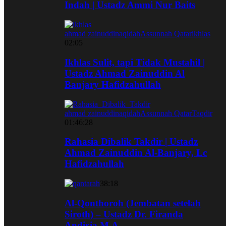
Indah | Ustadz Ammi Nur Baits
ahmad zainuddin
aqidah
Assunnah Qatar
ikhlas
02:05
Ikhlas Sulit, tapi Tidak Mustahil |
Ustadz Ahmad Zainuddin Al
Banjary Hafidzahullah
ahmad zainuddin
aqidah
Assunnah Qatar
Taqdir
01:46:28
Rahasia Dibalik Takdir | Ustadz
Ahmad Zainuddin Al-Banjary, Lc
Hafidzahullah
38:18
Al-Qonthoroh (Jembatan setelah
Siroth) – Ustadz Dr. Firanda
Andirja M.A.