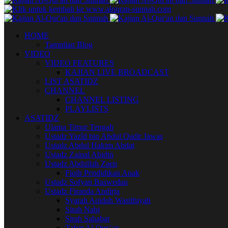
HOME
Tampilan Blog
VIDEO
VIDEO FEATURES
KAJIAN LIVE BROADCAST
LIST ASATIDZ
CHANNEL
CHANNEL LISTING
PLAYLISTS
ASATIDZ
Ulama Timur Tengah
Ustadz Yazîd bin Abdul Qadir Jawas
Ustadz Abdul Hakim Abdat
Ustadz Zainal Abidin
Ustadz Abdullah Zaen
Fiqih Pendidikan Anak
Ustadz Sofyan Baswedan
Ustadz Firanda Andirja
Syarah Aqidah Wasithiyah
Sirah Nabi
Sirah Sahabat
Tafsir Al-Qur’an