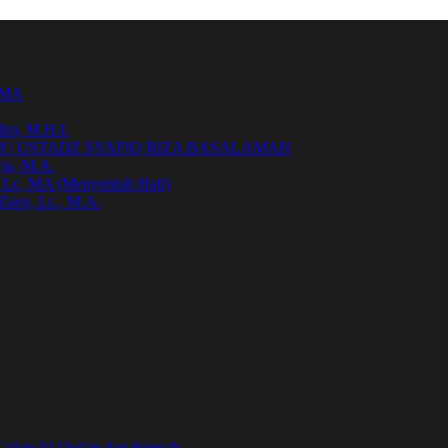
h MA
im, M.H.I.
| USTADZ SYAFIQ RIZA BASALAMAH
ja, M.A.
, Lc, MA (Menyentuh Hati)
Zaen, Lc., M.A.