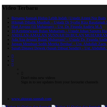
Video Terbaru
Bersama Sunnah Hidup Lebih Indah | Ustadz Ammi Nur Baits
Hikmah Dibalik Musibah – Ustadz Dr Syafiq Riza Basalama
Hari Asyura (10 Muharram) – Ust. Dr. Firanda Andirja M.A
10 Keistimewaan Bulan Muharram – Ustadz Johan Saputra Hal
AMALAN-AMALAN SUNNAH DI BULAN MUHARRAM 
Ada Apa dengan Bulan Muharram? – Ustadz Dr. Firanda Andir
Jangan Membuat Sedih Mereka Berdua! – Ust. Abdullah Zaen
Susah Digawe Dewek (Susah Dibuat Sendiri) – Ust. Abdullah 
Don't miss new videos
Sign in to see updates from your favourite channels
www.alquran-sunnah.com