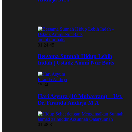
ammi nur baits
01:24:45
Bersama Sunnah Hidup Lebih
Indah | Ustadz Ammi Nur Baits
Firanda Andirja
15:34
Hari Asyura (10 Muharram) – Ust.
Dr. Firanda Andirja M.A
ahmad zainuddin
Assunnah Qatar
sunnah
01:48:31