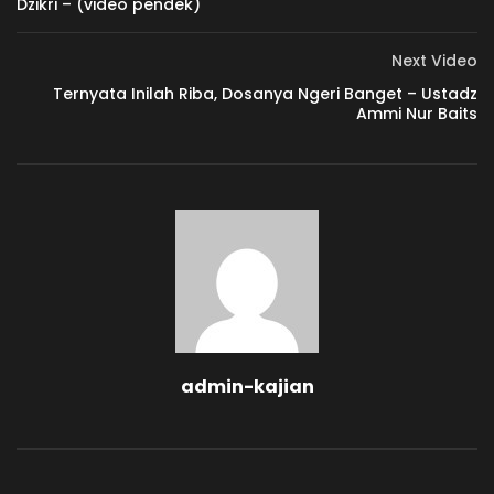
Dzikri – (video pendek)
ADMIN-KAJIAN
35.4K
1K
Next Video
Ternyata Inilah Riba, Dosanya Ngeri Banget – Ustadz
60. TAK ADA YANG LUPUT
Ammi Nur Baits
ADMIN-KAJIAN
37.1K
1K
59. MENUMBUHKAN MUROQOBATULLAH
ADMIN-KAJIAN
42.3K
1.2K
58. MERASA DIAWASI
ADMIN-KAJIAN
51.6K
1.3K
57. MEREKA ADALAH PEMBAJAK
ADMIN-KAJIAN
22.9K
624
56. TERJEBAK MAKAR SENDIRI
ADMIN-KAJIAN
26.9K
821
admin-kajian
55. NGAJI = NERAKA??!!
ADMIN-KAJIAN
46.6K
1.2K
54. APA YANG KAU INGINKAN?
ADMIN-KAJIAN
108.5K
2.2K