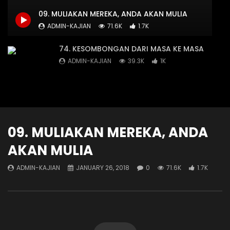
JIKA DOSA MEMILIKI AROMA
SEMUANYA MERENDAH D
09. MULIAKAN MEREKA, ANDA AKAN MULIA
ADMIN-KAJIAN
DECEMBER 29, 2019
ADMIN-KAJIAN
DEC
ADMIN-KAJIAN
71.6K
1.7K
15.7K
592
13.2K
544
74. KESOMBONGAN DARI MASA KE MASA
ADMIN-KAJIAN
39.3K
1K
73. TAWADHU DI HADAPAN ILMU
ADMIN-KAJIAN
23.2K
667
09. MULIAKAN MEREKA, ANDA
AKAN MULIA
69. KERENDAHAN HATI
ADMIN-KAJIAN
88.5K
2K
ADMIN-KAJIAN
JANUARY 26, 2018
0
71.6K
1.7K
67. WIBAWA & KEANGGUNAN
ADMIN-KAJIAN
48.1K
1.4K