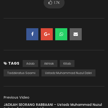
1.7K
66. SEBUAH KETENANGAN
ADMIN-KAJIAN
419.2K
8.4K
65. TANDA ILMU YANG BERMANFAAT
ADMIN-KAJIAN
33.6K
765.7K
64. SUDAH BERMANFAATKAH ILMU ANDA?
TAGS
Adab
Akhlak
Kitab
ADMIN-KAJIAN
30.3K
888
Tadzkiratus Saami
Ustadz Muhammad Nuzul Dzikri
63. AMANAT ITU BERNAMA ILMU
ADMIN-KAJIAN
23.1K
669
Previous Video
JADILAH SEORANG RABBAANI – Ustadz Muhammad Nuzul
62. SEBUAH AMANAT