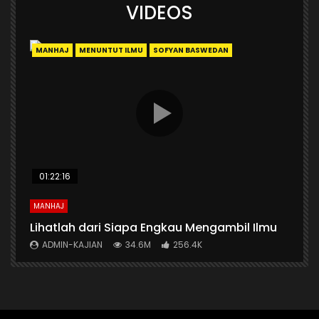
VIDEOS
MANHAJ
MENUNTUT ILMU
SOFYAN BASWEDAN
01:22:16
MANHAJ
A
n
Lihatlah dari Siapa Engkau Mengambil Ilmu
A
ADMIN-KAJIAN
34.6M
256.4K