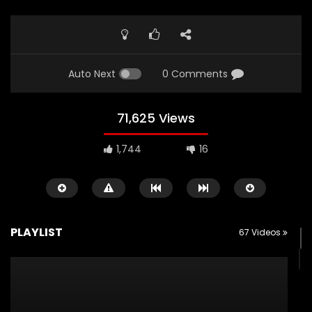
Auto Next
0 Comments
71,625 Views
1,744
16
CERAMAH SINGKAT
TAZKIYATUN-NUFUS
CERAMAH SINGKAT
PLAYLIST
67 Videos
USTADZ MUHAMMAD NUZUL DZIKRI
USTADZ MUHAMMAD NUZUL 
02:30
01:19