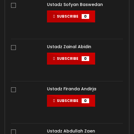
ADMIN-KAJIAN
298.9K
6.2K
Ustadz Sofyan Baswedan
01. BAGAIMANA MEREKA BELAJAR? – Ustadz Muhammad
SUBSCRIBE
0
Nuzul Dzikri
ADMIN-KAJIAN
399.2K
8.2K
Ustadz Zainal Abidin
SUBSCRIBE
0
Ustadz Firanda Andirja
SUBSCRIBE
0
Ustadz Abdullah Zaen