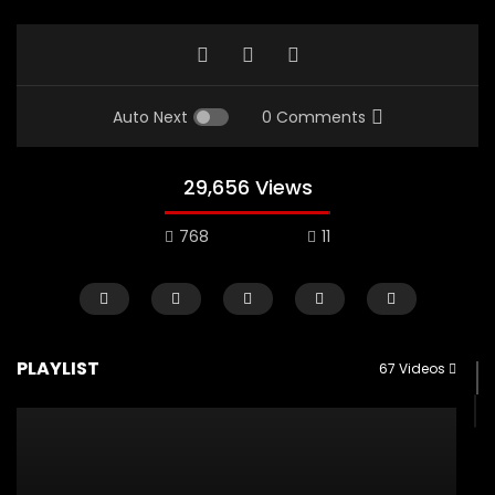
Auto Next
0 Comments
29,656 Views
768
11
CERAMAH SINGKAT
TAZKIYATUN-NUFUS
CERAMAH SINGKAT
PLAYLIST
67 Videos
USTADZ MUHAMMAD NUZUL DZIKRI
USTADZ MUHAMMAD NUZUL 
02:30
01:19