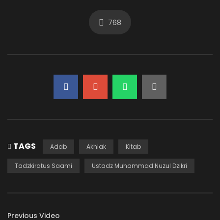
768
66. SEBUAH KETENANGAN
ADMIN-KAJIAN
419.3K
8.4K
65. TANDA ILMU YANG BERMANFAAT
ADMIN-KAJIAN
33.6K
765.7K
64. SUDAH BERMANFAATKAH ILMU ANDA?
ADMIN-KAJIAN
30.3K
888
TAGS
Adab
Akhlak
Kitab
Tadzkiratus Saami
Ustadz Muhammad Nuzul Dzikri
63. AMANAT ITU BERNAMA ILMU
ADMIN-KAJIAN
23.1K
669
Previous Video
62. SEBUAH AMANAT