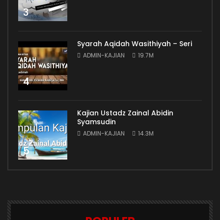
3
Syarah Aqidah Wasithiyah – Seri
ADMIN-KAJIAN
19.7M
4
Kajian Ustadz Zainal Abidin
Syamsudin
ADMIN-KAJIAN
14.3M
5