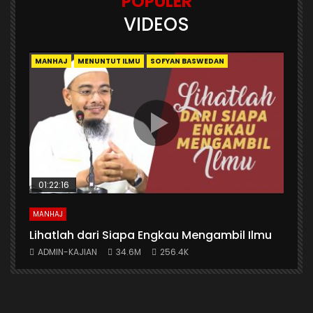
POPULER
VIDEOS
MANHAJ
MENUNTUT ILMU
SOFYAN BASWEDAN
01:22:16
MANHAJ
A
n
Lihatlah dari Siapa Engkau Mengambil Ilmu
A
ADMIN-KAJIAN
34.6M
256.4K