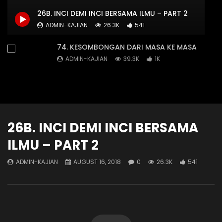
JIKA DOSA MEMILIKI AROMA
SEMUANYA MERENDAH D
26B. INCI DEMI INCI BERSAMA ILMU – PART 2
ADMIN-KAJIAN
DECEMBER 29, 2019
ADMIN-KAJIAN
DEC
ADMIN-KAJIAN
26.3K
541
15.7K
592
13.2K
544
74. KESOMBONGAN DARI MASA KE MASA
ADMIN-KAJIAN
39.3K
1K
73. TAWADHU DI HADAPAN ILMU
ADMIN-KAJIAN
23.2K
667
26B. INCI DEMI INCI BERSAMA
ILMU – PART 2
69. KERENDAHAN HATI
ADMIN-KAJIAN
88.5K
2K
ADMIN-KAJIAN
AUGUST 16, 2018
0
26.3K
541
67. WIBAWA & KEANGGUNAN
ADMIN-KAJIAN
48.1K
1.4K