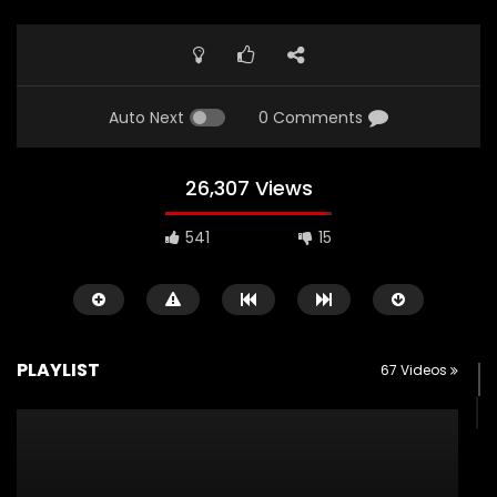
Auto Next
0 Comments
26,307 Views
541
15
CERAMAH SINGKAT
TAZKIYATUN-NUFUS
CERAMAH SINGKAT
PLAYLIST
67 Videos
USTADZ MUHAMMAD NUZUL DZIKRI
USTADZ MUHAMMAD NUZUL 
02:30
01:19