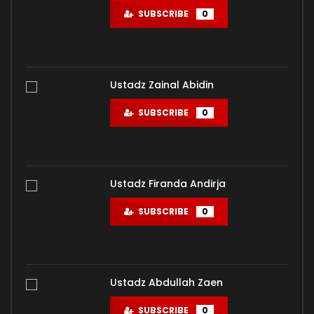
02. ILMU & ADAB – Ustadz Muhammad Nuzul Dzikri
SUBSCRIBE
0
ADMIN-KAJIAN
298.8K
6.2K
01. BAGAIMANA MEREKA BELAJAR? – Ustadz Muhammad
Nuzul Dzikri
ADMIN-KAJIAN
399K
8.2K
Ustadz Zainal Abidin
SUBSCRIBE
0
Ustadz Firanda Andirja
SUBSCRIBE
0
Ustadz Abdullah Zaen
SUBSCRIBE
0