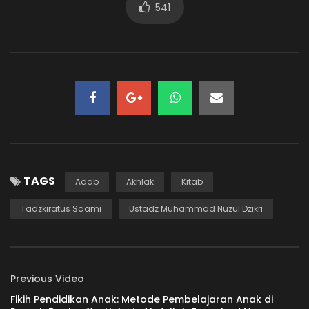
541
66. SEBUAH KETENANGAN
ADMIN-KAJIAN
419.1K
8.4K
65. TANDA ILMU YANG BERMANFAAT
ADMIN-KAJIAN
33.6K
765.7K
64. SUDAH BERMANFAATKAH ILMU ANDA?
TAGS
Adab
Akhlak
Kitab
ADMIN-KAJIAN
30.3K
888
Tadzkiratus Saami
Ustadz Muhammad Nuzul Dzikri
63. AMANAT ITU BERNAMA ILMU
ADMIN-KAJIAN
23.1K
669
Previous Video
Fikih Pendidikan Anak: Metode Pembelajaran Anak di
62. SEBUAH AMANAT