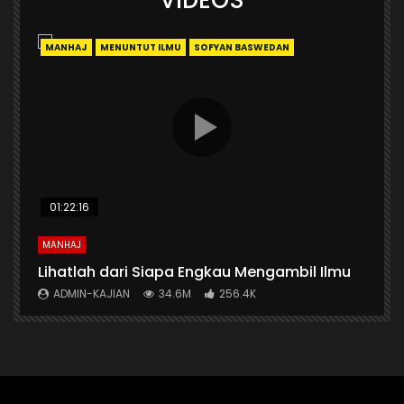
VIDEOS
MANHAJ
MENUNTUT ILMU
SOFYAN BASWEDAN
01:22:16
MANHAJ
A
n
Lihatlah dari Siapa Engkau Mengambil Ilmu
A
ADMIN-KAJIAN
34.6M
256.4K