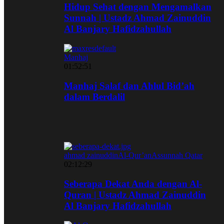
Hidup Sehat dengan Mengamalkan
Sunnah | Ustadz Ahmad Zainuddin
Al Banjary Hafidzahullah
Manhaj
01:52:51
Manhaj Salaf dan Ahlul Bid’ah
dalam Berdalil
ahmad zainuddin
Al-Qur’an
Assunnah Qatar
02:12:29
Seberapa Dekat Anda dengan Al-
Quran | Ustadz Ahmad Zainuddin
Al Banjary Hafidzahullah