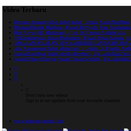
Video Terbaru
Bersama Sunnah Hidup Lebih Indah | Ustadz Ammi Nur Baits
Hikmah Dibalik Musibah – Ustadz Dr Syafiq Riza Basalama
Hari Asyura (10 Muharram) – Ust. Dr. Firanda Andirja M.A
10 Keistimewaan Bulan Muharram – Ustadz Johan Saputra Hal
AMALAN-AMALAN SUNNAH DI BULAN MUHARRAM 
Ada Apa dengan Bulan Muharram? – Ustadz Dr. Firanda Andir
Jangan Membuat Sedih Mereka Berdua! – Ust. Abdullah Zaen
Susah Digawe Dewek (Susah Dibuat Sendiri) – Ust. Abdullah 
Don't miss new videos
Sign in to see updates from your favourite channels
www.alquran-sunnah.com