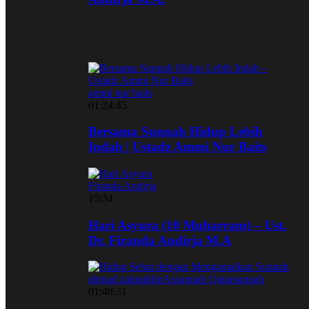
ammi nur baits
01:24:45
Bersama Sunnah Hidup Lebih
Indah | Ustadz Ammi Nur Baits
Firanda Andirja
15:34
Hari Asyura (10 Muharram) – Ust.
Dr. Firanda Andirja M.A
ahmad zainuddin
Assunnah Qatar
sunnah
01:48:31