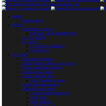
HOME
Tampilan Blog
VIDEO
VIDEO FEATURES
KAJIAN LIVE BROADCAST
LIST ASATIDZ
CHANNEL
CHANNEL LISTING
PLAYLISTS
ASATIDZ
Ulama Timur Tengah
Ustadz Yazîd bin Abdul Qadir Jawas
Ustadz Abdul Hakim Abdat
Ustadz Zainal Abidin
Ustadz Abdullah Zaen
Fiqih Pendidikan Anak
Ustadz Sofyan Baswedan
Ustadz Firanda Andirja
Syarah Aqidah Wasithiyah
Sirah Nabi
Sirah Sahabat
Tafsir Al-Qur’an