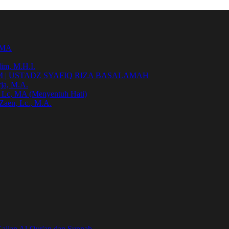
h MA
im, M.H.I.
| USTADZ SYAFIQ RIZA BASALAMAH
ja, M.A.
, Lc, MA (Menyentuh Hati)
Zaen, Lc., M.A.