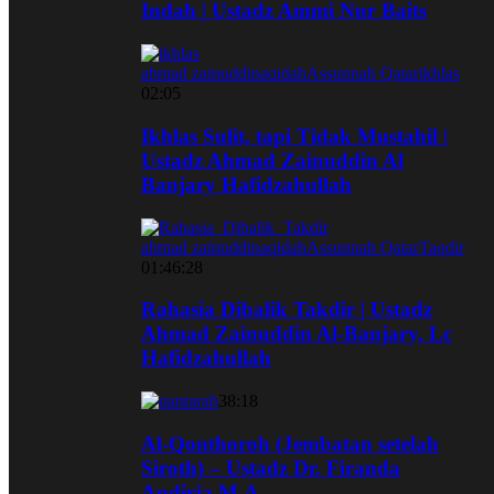
Indah | Ustadz Ammi Nur Baits
ahmad zainuddin
aqidah
Assunnah Qatar
ikhlas
02:05
Ikhlas Sulit, tapi Tidak Mustahil |
Ustadz Ahmad Zainuddin Al
Banjary Hafidzahullah
ahmad zainuddin
aqidah
Assunnah Qatar
Taqdir
01:46:28
Rahasia Dibalik Takdir | Ustadz
Ahmad Zainuddin Al-Banjary, Lc
Hafidzahullah
38:18
Al-Qonthoroh (Jembatan setelah
Siroth) – Ustadz Dr. Firanda
Andirja M.A.