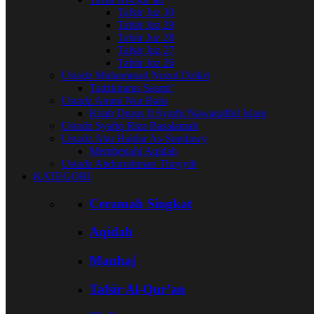
Tafsir Juz 30
Tafsir Juz 29
Tafsir Juz 28
Tafsir Juz 27
Tafsir Juz 26
Ustadz Muhammad Nuzul Dzikri
Tadzkiratus Saami’
Ustadz Ammi Nur Baits
Kitab Durus fi Syarhi Nawaqidhil Islam
Ustadz Syafiq Riza Basalamah
Ustadz Abu Haidar As-Sundawy
Membenahi Aqidah
Ustadz Abdurrahman Thoyyib
KATEGORI
Ceramah Singkat
Aqidah
Manhaj
Tafsir Al-Qur’an