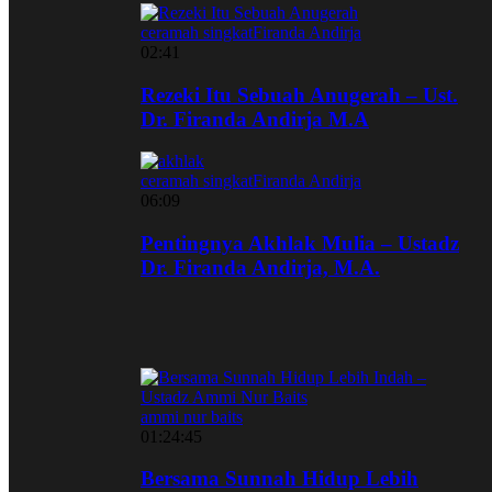
ceramah singkat
Firanda Andirja
02:41
Rezeki Itu Sebuah Anugerah – Ust.
Dr. Firanda Andirja M.A
ceramah singkat
Firanda Andirja
06:09
Pentingnya Akhlak Mulia – Ustadz
Dr. Firanda Andirja, M.A.
ammi nur baits
01:24:45
Bersama Sunnah Hidup Lebih