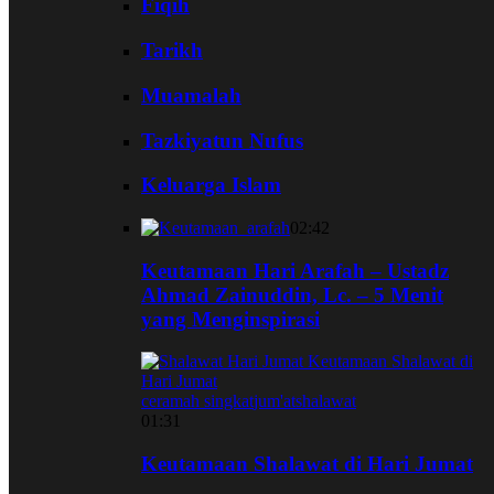
Fiqih
Tarikh
Muamalah
Tazkiyatun Nufus
Keluarga Islam
02:42
Keutamaan Hari Arafah – Ustadz
Ahmad Zainuddin, Lc. – 5 Menit
yang Menginspirasi
ceramah singkat
jum'at
shalawat
01:31
Keutamaan Shalawat di Hari Jumat