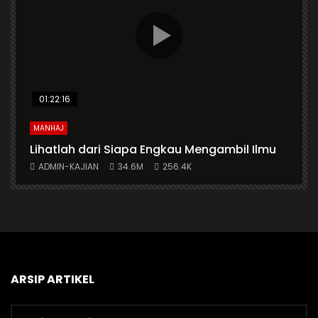
01:22:16
MANHAJ
A
n
Lihatlah dari Siapa Engkau Mengambil Ilmu
A
ADMIN-KAJIAN
34.6M
256.4K
ARSIP ARTIKEL
Arsip