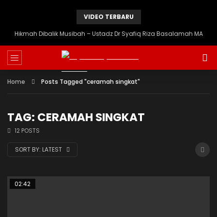
VIDEO TERBARU
Hikmah Dibalik Musibah – Ustadz Dr Syafiq Riza Basalamah MA
Home
Posts Tagged "ceramah singkat"
TAG: CERAMAH SINGKAT
12 POSTS
SORT BY:
LATEST
02:42