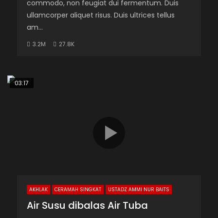
commodo, non feugiat dui fermentum. Duis
ullamcorper aliquet risus. Duis ultrices tellus
am...
3.2M
27.8K
03:17
AKHLAK
CERAMAH SINGKAT
USTADZ AMMI NUR BAITS
Air Susu dibalas Air Tuba