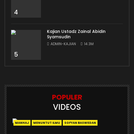
4
Kajian Ustadz Zainal Abidin
Syamsudin
ADMIN-KAJIAN
14.3M
5
POPULER
VIDEOS
MANHAJ
MENUNTUT ILMU
SOFYAN BASWEDAN