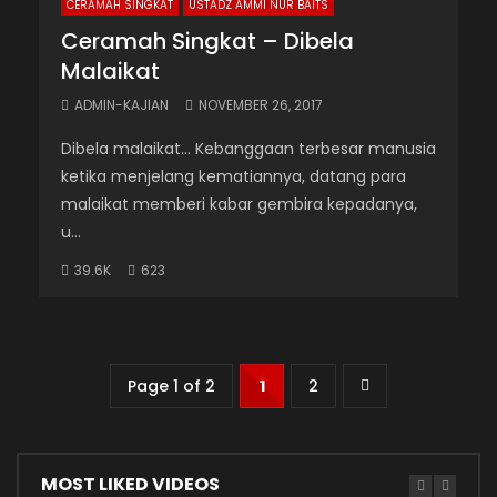
CERAMAH SINGKAT
USTADZ AMMI NUR BAITS
Ceramah Singkat – Dibela
Malaikat
ADMIN-KAJIAN
NOVEMBER 26, 2017
Dibela malaikat... Kebanggaan terbesar manusia
ketika menjelang kematiannya, datang para
malaikat memberi kabar gembira kepadanya,
u...
39.6K
623
Page 1 of 2
1
2
MOST LIKED VIDEOS