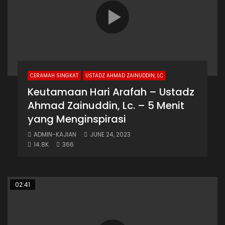
CERAMAH SINGKAT
USTADZ AHMAD ZAINUDDIN, LC
Keutamaan Hari Arafah – Ustadz
Ahmad Zainuddin, Lc. – 5 Menit
yang Menginspirasi
ADMIN-KAJIAN
JUNE 24, 2023
14.8K
366
02:41