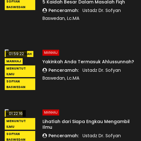
5 Kaidah Besar Dalam Masalah Fiqh
SOFYAN
BASWEDAN
Penceramah:
Ustadz Dr. Sofyan
Baswedan, Lc.MA
MANHAJ
01:59:22
AHLUSSUNNAH
Yakinkah Anda Termasuk Ahlussunnah?
MANHAJ
MENUNTUT
Penceramah:
Ustadz Dr. Sofyan
ILMU
Baswedan, Lc.MA
SOFYAN
BASWEDAN
MANHAJ
01:22:16
MANHAJ
Lihatlah dari Siapa Engkau Mengambil
MENUNTUT
Ilmu
ILMU
SOFYAN
Penceramah:
Ustadz Dr. Sofyan
BASWEDAN