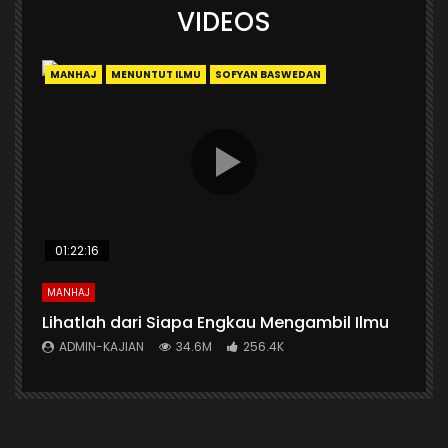
VIDEOS
MANHAJ
MENUNTUT ILMU
SOFYAN BASWEDAN
01:22:16
MANHAJ
Lihatlah dari Siapa Engkau Mengambil Ilmu
ADMIN-KAJIAN
34.6M
256.4K