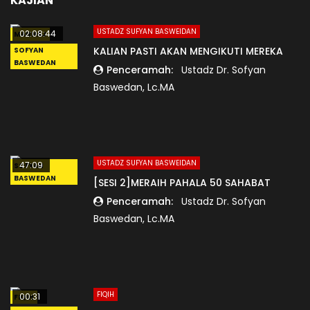
KAJIAN
USTADZ SUFYAN BASWEIDAN
02:08:44
MANHAJ
KALIAN PASTI AKAN MENGIKUTI MEREKA
SOFYAN
BASWEDAN
Penceramah:
Ustadz Dr. Sofyan
Baswedan, Lc.MA
USTADZ SUFYAN BASWEIDAN
47:09
SOFYAN
BASWEDAN
[SESI 2]MERAIH PAHALA 50 SAHABAT
Penceramah:
Ustadz Dr. Sofyan
Baswedan, Lc.MA
FIQIH
00:31
FIQIH