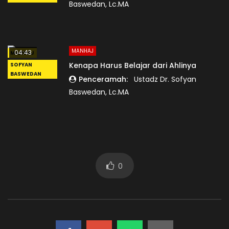
Baswedan, Lc.MA
MANHAJ
04:43
MANHAJ
Kenapa Harus Belajar dari Ahlinya
SOFYAN
BASWEDAN
Penceramah:
Ustadz Dr. Sofyan
Baswedan, Lc.MA
0