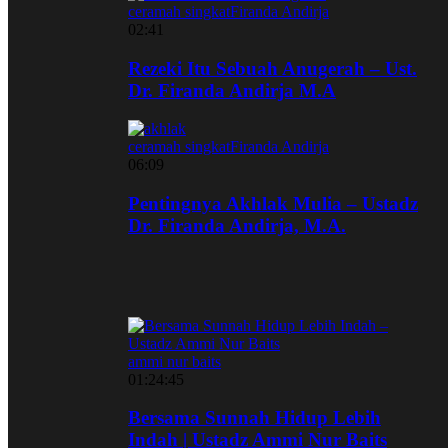
ceramah singkat
Firanda Andirja
02:41
Rezeki Itu Sebuah Anugerah – Ust.
Dr. Firanda Andirja M.A
ceramah singkat
Firanda Andirja
06:09
Pentingnya Akhlak Mulia – Ustadz
Dr. Firanda Andirja, M.A.
ammi nur baits
01:24:45
Bersama Sunnah Hidup Lebih
Indah | Ustadz Ammi Nur Baits