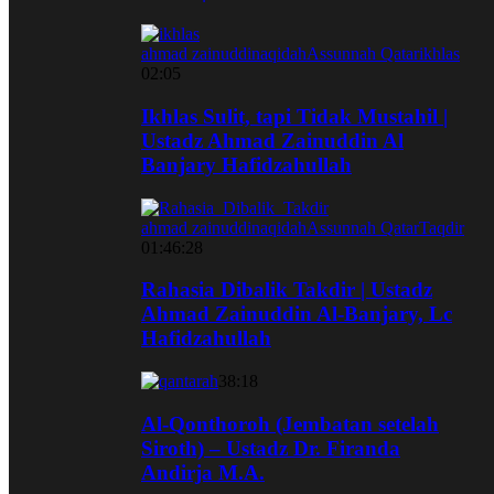
ahmad zainuddin
aqidah
Assunnah Qatar
ikhlas
02:05
Ikhlas Sulit, tapi Tidak Mustahil |
Ustadz Ahmad Zainuddin Al
Banjary Hafidzahullah
ahmad zainuddin
aqidah
Assunnah Qatar
Taqdir
01:46:28
Rahasia Dibalik Takdir | Ustadz
Ahmad Zainuddin Al-Banjary, Lc
Hafidzahullah
38:18
Al-Qonthoroh (Jembatan setelah
Siroth) – Ustadz Dr. Firanda
Andirja M.A.