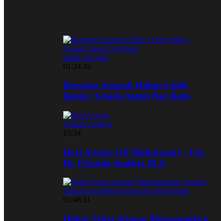
ammi nur baits
01:24:45
Bersama Sunnah Hidup Lebih
Indah | Ustadz Ammi Nur Baits
Firanda Andirja
15:34
Hari Asyura (10 Muharram) – Ust.
Dr. Firanda Andirja M.A
ahmad zainuddin
Assunnah Qatar
sunnah
01:48:31
Hidup Sehat dengan Mengamalkan