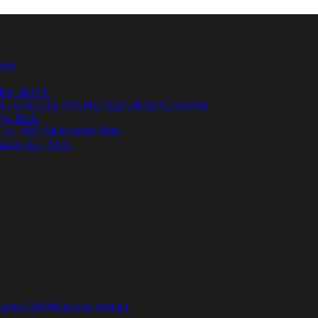
h MA
im, M.H.I.
| USTADZ SYAFIQ RIZA BASALAMAH
ja, M.A.
, Lc, MA (Menyentuh Hati)
Zaen, Lc., M.A.