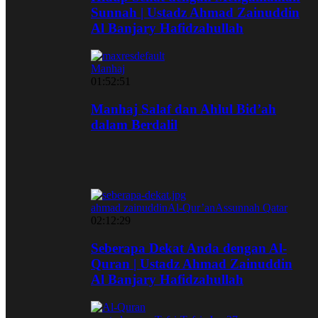
Sunnah | Ustadz Ahmad Zainuddin
Al Banjary Hafidzahullah
Manhaj
01:52:51
Manhaj Salaf dan Ahlul Bid’ah
dalam Berdalil
ahmad zainuddin
Al-Qur’an
Assunnah Qatar
02:12:29
Seberapa Dekat Anda dengan Al-
Quran | Ustadz Ahmad Zainuddin
Al Banjary Hafidzahullah