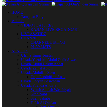
HOME
Tampilan Blog
VIDEO
VIDEO FEATURES
KAJIAN LIVE BROADCAST
LIST ASATIDZ
CHANNEL
CHANNEL LISTING
PLAYLISTS
ASATIDZ
Ulama Timur Tengah
Ustadz Yazîd bin Abdul Qadir Jawas
Ustadz Abdul Hakim Abdat
Ustadz Zainal Abidin
Ustadz Abdullah Zaen
Fiqih Pendidikan Anak
Ustadz Sofyan Baswedan
Ustadz Firanda Andirja
Syarah Aqidah Wasithiyah
Sirah Nabi
Sirah Sahabat
Tafsir Al-Qur’an
Tafsir Juz 30