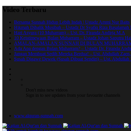
Video Terbaru
Bersama Sunnah Hidup Lebih Indah | Ustadz Ammi Nur Baits
Hikmah Dibalik Musibah – Ustadz Dr Syafiq Riza Basalama
Hari Asyura (10 Muharram) – Ust. Dr. Firanda Andirja M.A
10 Keistimewaan Bulan Muharram – Ustadz Johan Saputra Hal
AMALAN-AMALAN SUNNAH DI BULAN MUHARRAM 
Ada Apa dengan Bulan Muharram? – Ustadz Dr. Firanda Andir
Jangan Membuat Sedih Mereka Berdua! – Ust. Abdullah Zaen
Susah Digawe Dewek (Susah Dibuat Sendiri) – Ust. Abdullah 
Don't miss new videos
Sign in to see updates from your favourite channels
www.alquran-sunnah.com