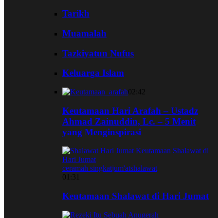
Tarikh
Muamalah
Tazkiyatun Nufus
Keluarga Islam
02:42
Keutamaan Hari Arafah – Ustadz
Ahmad Zainuddin, Lc. – 5 Menit
yang Menginspirasi
ceramah singkat
jum'at
shalawat
01:31
Keutamaan Shalawat di Hari Jumat