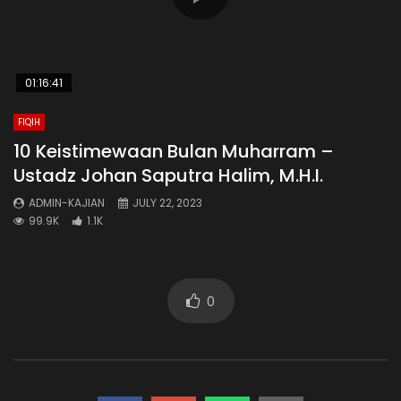
01:16:41
FIQIH
10 Keistimewaan Bulan Muharram –
Ustadz Johan Saputra Halim, M.H.I.
ADMIN-KAJIAN
JULY 22, 2023
99.9K
1.1K
0