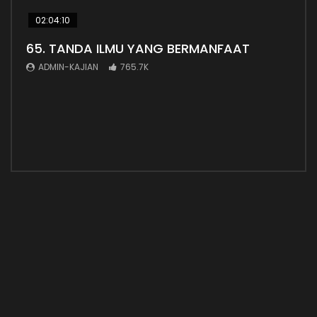
02:04:10
38:
65. TANDA ILMU YANG BERMANFAAT
Ada
ADMIN-KAJIAN
765.7K
AD
Adab
untu
yang