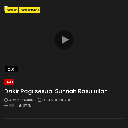
DZIKIR
DZIKIR PAGI
21:01
FIQIH
Dzikir Pagi sesuai Sunnah Rasulullah
ADMIN-KAJIAN
DECEMBER 4, 2017
4M
37.1K