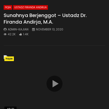
FIQIH
USTADZ FIRANDA ANDIRJA
Sunahnya Berjenggot – Ustadz Dr.
Firanda Andirja, M.A.
ADMIN-KAJIAN
NOVEMBER 13, 2020
42.2K
1.4K
FIQIH