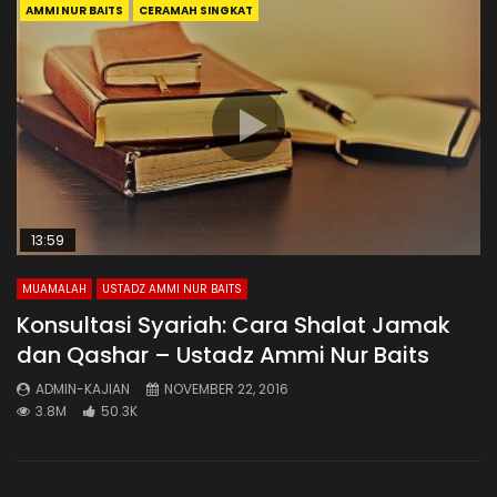
AMMI NUR BAITS
CERAMAH SINGKAT
13:59
MUAMALAH
USTADZ AMMI NUR BAITS
Konsultasi Syariah: Cara Shalat Jamak
dan Qashar – Ustadz Ammi Nur Baits
ADMIN-KAJIAN
NOVEMBER 22, 2016
3.8M
50.3K