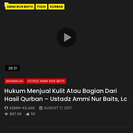
AMMI NUR BAITS
FIQIH
KURBAN
28:31
MUAMALAH
USTADZ AMMI NUR BAITS
Hukum Menjual Kulit Atau Bagian Dari
Hasil Qurban – Ustadz Ammi Nur Baits, Lc
ADMIN-KAJIAN
AUGUST 17, 2017
887.6K
5K