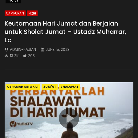
46:31
CAMPURAN
FIQIH
Keutamaan Hari Jumat dan Berjalan
untuk Sholat Jumat – Ustadz Muharrar,
Lc
ADMIN-KAJIAN
JUNE 15, 2023
13.2K
203
CERAMAH SINGKAT
JUM'AT
SHALAWAT