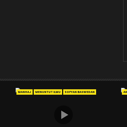
MANHAJ
MENUNTUT ILMU
SOFYAN BASWEDAN
A