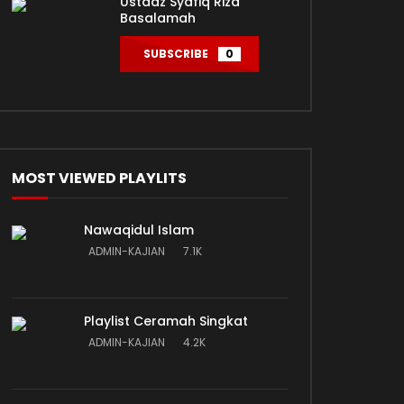
Ustadz Syafiq Riza
Basalamah
SUBSCRIBE
0
MOST VIEWED PLAYLITS
Nawaqidul Islam
ADMIN-KAJIAN
7.1K
Playlist Ceramah Singkat
ADMIN-KAJIAN
4.2K