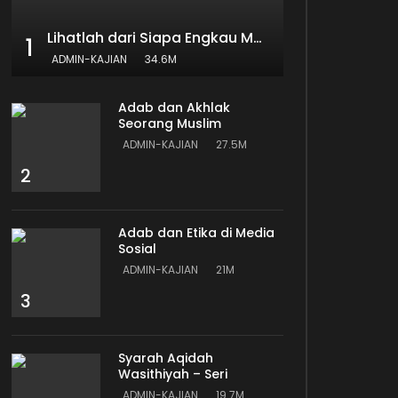
Lihatlah dari Siapa Engkau Mengambil Ilmu
1
ADMIN-KAJIAN
34.6M
Adab dan Akhlak
Seorang Muslim
ADMIN-KAJIAN
27.5M
2
Adab dan Etika di Media
Sosial
ADMIN-KAJIAN
21M
3
Syarah Aqidah
Wasithiyah – Seri
ADMIN-KAJIAN
19.7M