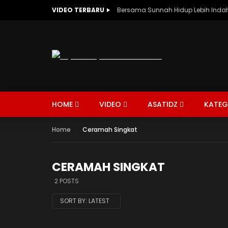
VIDEO TERBARU
Bersama Sunnah Hidup Lebih Indah
HOME
VIDEO
ASATIDZ
KATEG
Home
Ceramah Singkat
CERAMAH SINGKAT
AQIDAH
MAN
CERAMAH SINGKAT
CERAM
2 POSTS
SORT BY:
LATEST
02:42
01:31