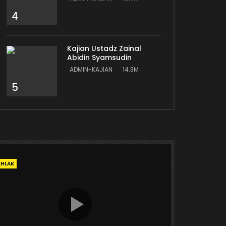
4
Kajian Ustadz Zainal
Abidin Syamsudin
ADMIN-KAJIAN
14.3M
5
KHLAK
AKHLAK
USTA