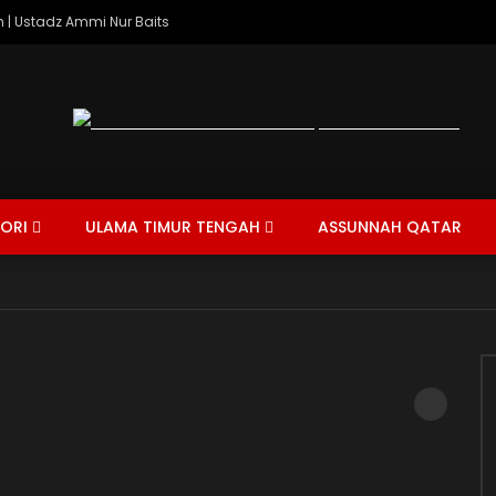
 | Ustadz Ammi Nur Baits
ORI
ULAMA TIMUR TENGAH
ASSUNNAH QATAR
HAJ
TAFSIR AL-QUR’AN
FIQIH
TARIKH
MUAMALAH
AH SINGKAT
JUM'AT
SHALAWAT
CERAMAH SINGKAT
FIRANDA ANDIRJ
02:41