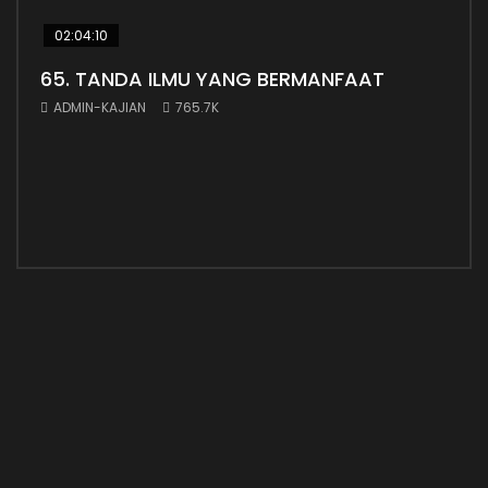
02:04:10
38:
65. TANDA ILMU YANG BERMANFAAT
Ada
ADMIN-KAJIAN
765.7K
AD
Adab
untu
yang