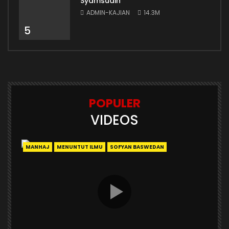
Syamsudin
ADMIN-KAJIAN
14.3M
5
POPULER
VIDEOS
MANHAJ
MENUNTUT ILMU
SOFYAN BASWEDAN