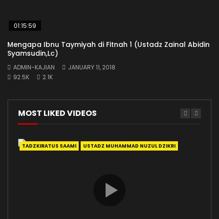
01:15:59
Mengapa Ibnu Taymiyah di Fitnah 1 (Ustadz Zainal Abidin
Syamsudin,Lc)
ADMIN-KAJIAN
JANUARY 11, 2018
92.5K
2.1K
MOST LIKED VIDEOS
TADZKIRATUS SAAMI
USTADZ MUHAMMAD NUZUL DZIKRI
ADA