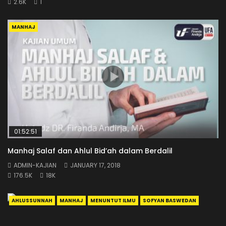
2.6K
1
MANHAJ
01:52:51
Manhaj Salaf dan Ahlul Bid’ah dalam Berdalil
ADMIN-KAJIAN
JANUARY 17, 2018
176.5K
18K
AHLUSSUNNAH
MANHAJ
MENUNTUT ILMU
SOFYAN BASWEDAN