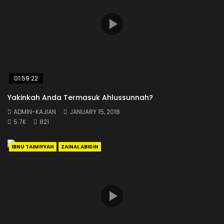
01:59:22
Yakinkah Anda Termasuk Ahlussunnah?
ADMIN-KAJIAN
JANUARY 15, 2018
5.7K
821
IBNU TAIMIYYAH
ZAINAL ABIDIN