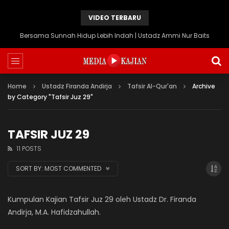
VIDEO TERBARU
Bersama Sunnah Hidup Lebih Indah | Ustadz Ammi Nur Baits
Home
Ustadz Firanda Andirja
Tafsir Al-Qur'an
Archive
by Category "Tafsir Juz 29"
TAFSIR JUZ 29
11 POSTS
SORT BY:
MOST COMMENTED
Kumpulan Kajian Tafsir Juz 29 oleh Ustadz Dr. Firanda
Andirja, M.A. Hafidzahullah.