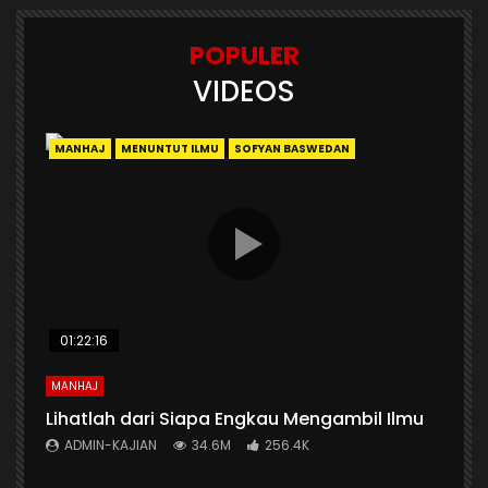
POPULER
VIDEOS
MANHAJ
MENUNTUT ILMU
SOFYAN BASWEDAN
01:22:16
MANHAJ
Lihatlah dari Siapa Engkau Mengambil Ilmu
ADMIN-KAJIAN
34.6M
256.4K