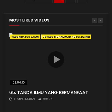
MOST LIKED VIDEOS
TADZKIRATUS SAAMI
USTADZ MUHAMMAD NUZUL DZIKRI
ADA
02:04:10
38:
65. TANDA ILMU YANG BERMANFAAT
Ada
ADMIN-KAJIAN
765.7K
AD
Adab